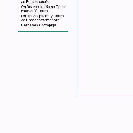
до Велике сеобе
Од Велике сеобе до Првог
српског Устанка
Од Првог српског устанка
до Првог светског рата
Савремена историја