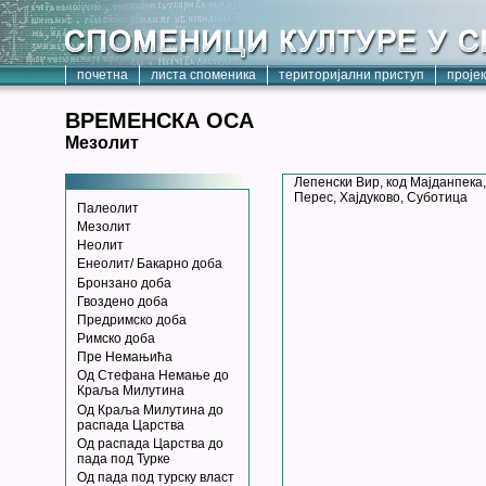
почетна
листа споменика
територијални приступ
проје
ВРЕМЕНСКА ОСА
Мезолит
Лепенски Вир, код Мајданпека
Перес, Хајдуково, Суботица
Палеолит
Мезолит
Неолит
Енеолит/ Бакарно доба
Бронзано доба
Гвоздено доба
Предримско доба
Римско доба
Пре Немањића
Од Стефана Немање до
Краља Милутина
Од Краља Милутина до
распада Царства
Од распада Царства до
пада под Турке
Од пада под турску власт