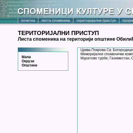
почетна
листа споменика
територијални приступ
проје
ТЕРИТОРИЈАЛНИ ПРИСТУП
Листа споменика на територији општине Обили
Црква Покрова Св. Богородице
Меморијални споменички комп
Мапа
Муратово турбе, Газиместан,
Окрузи
Општине