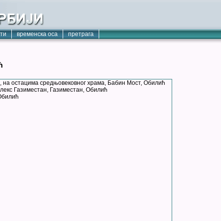
кти
временска оса
претрага
ћ
, на остацима средњовековног храма, Бабин Мост, Обилић
лекс Газиместан, Газиместан, Обилић
 Обилић