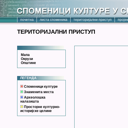
почетна
листа споменика
територијални приступ
проје
ТЕРИТОРИЈАЛНИ ПРИСТУП
Мапа
Окрузи
Општине
ЛЕГЕНДА
Споменици културе
Знаменита места
Археолошка
налазишта
Просторне културно-
историјске целине