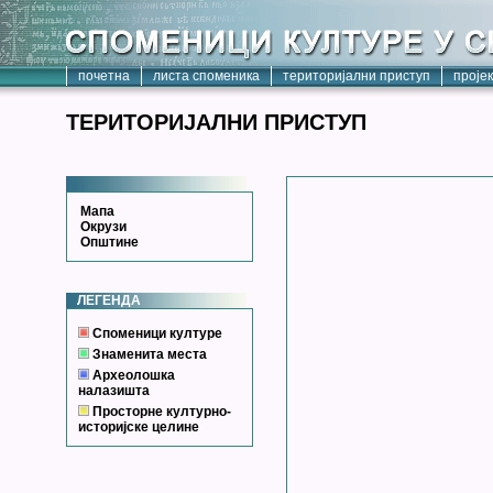
почетна
листа споменика
територијални приступ
проје
ТЕРИТОРИЈАЛНИ ПРИСТУП
Мапа
Окрузи
Општине
ЛЕГЕНДА
Споменици културе
Знаменита места
Археолошка
налазишта
Просторне културно-
историјске целине