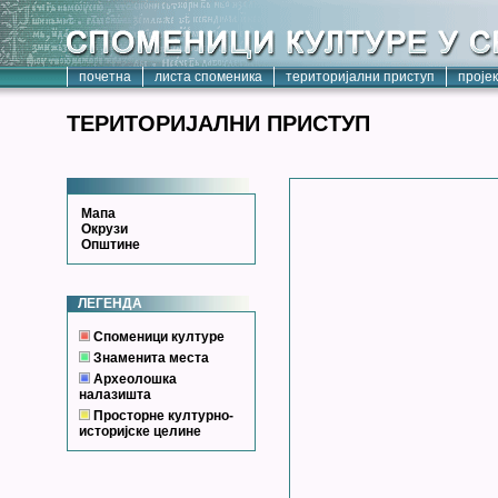
почетна
листа споменика
територијални приступ
проје
ТЕРИТОРИЈАЛНИ ПРИСТУП
Мапа
Окрузи
Општине
ЛЕГЕНДА
Споменици културе
Знаменита места
Археолошка
налазишта
Просторне културно-
историјске целине