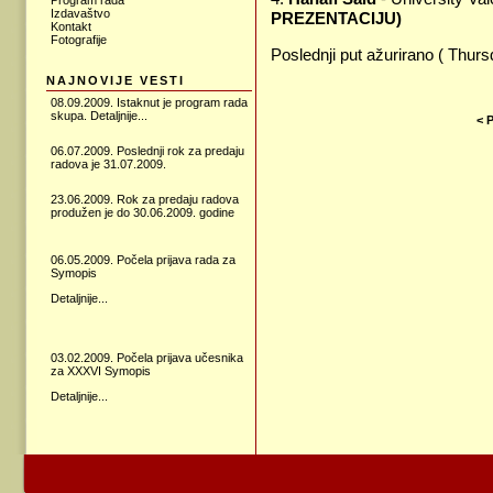
Program rada
Izdavaštvo
PREZENTACIJU)
Kontakt
Fotografije
Poslednji put ažurirano ( Thur
NAJNOVIJE VESTI
08.09.2009. Istaknut je program rada
skupa.
Detaljnije...
< 
06.07.2009. Poslednji rok za predaju
radova je 31.07.2009.
23.06.2009.
Rok za predaju radova
produžen je do 30.06.2009. godine
06.05.2009. Počela prijava rada za
Symopis
Detaljnije...
03.02.2009. Počela prijava učesnika
za XXXVI Symopis
Detaljnije...