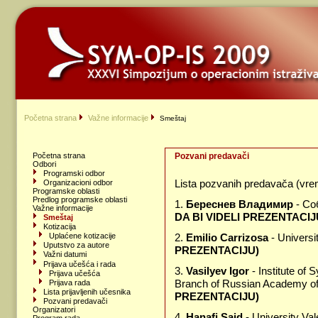
Početna strana
Važne informacije
Smeštaj
Početna strana
Pozvani predavači
Odbori
Programski odbor
Lista pozvanih predavača (vre
Organizacioni odbor
Programske oblasti
Predlog programske oblasti
1.
Береснев Владимир
- Со
Važne informacije
DA BI VIDELI PREZENTACIJ
Smeštaj
Kotizacija
2.
Emilio Carrizosa
- Universi
Uplaćene kotizacije
Uputstvo za autore
PREZENTACIJU)
Važni datumi
Prijava učešća i rada
3.
Vasilyev Igor
- Institute of
Prijava učešća
Branch of Russian Academy of
Prijava rada
Lista prijavljenih učesnika
PREZENTACIJU)
Pozvani predavači
Organizatori
4.
Hanafi Said
- University Va