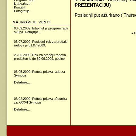
Program rada
Izdavaštvo
PREZENTACIJU)
Kontakt
Fotografije
Poslednji put ažurirano ( Thur
NAJNOVIJE VESTI
08.09.2009. Istaknut je program rada
skupa.
Detaljnije...
< 
06.07.2009. Poslednji rok za predaju
radova je 31.07.2009.
23.06.2009.
Rok za predaju radova
produžen je do 30.06.2009. godine
06.05.2009. Počela prijava rada za
Symopis
Detaljnije...
03.02.2009. Počela prijava učesnika
za XXXVI Symopis
Detaljnije...