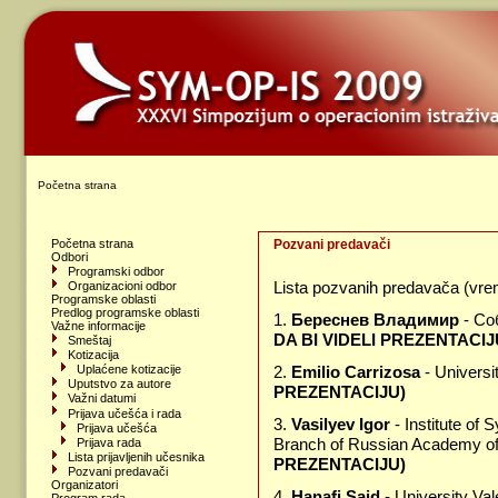
Početna strana
Početna strana
Pozvani predavači
Odbori
Programski odbor
Lista pozvanih predavača (vre
Organizacioni odbor
Programske oblasti
Predlog programske oblasti
1.
Береснев Владимир
- Со
Važne informacije
DA BI VIDELI PREZENTACIJ
Smeštaj
Kotizacija
2.
Emilio Carrizosa
- Universi
Uplaćene kotizacije
Uputstvo za autore
PREZENTACIJU)
Važni datumi
Prijava učešća i rada
3.
Vasilyev Igor
- Institute of
Prijava učešća
Branch of Russian Academy of
Prijava rada
Lista prijavljenih učesnika
PREZENTACIJU)
Pozvani predavači
Organizatori
4.
Hanafi Said
- University Va