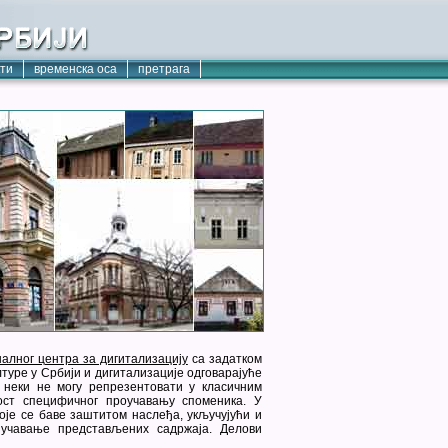
кти
временска оса
претрага
алног центра за дигитализацију
са задатком
туре у Србији и дигитализације одговарајуће
е неки не могу репрезентовати у класичним
ост специфичног проучавању споменика. У
оје се баве заштитом наслеђа, укључујући и
учавање представљених садржаја. Делови