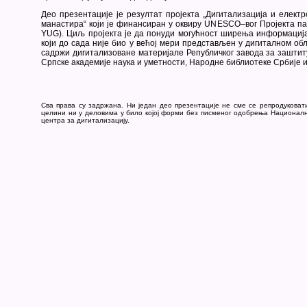
Део презентације је резултат пројекта „Дигитализација и елект
манастира“ који је финансиран у оквиру UNESCO–вог Пројекта па
YUG). Циљ пројекта је да понуди могућност ширења информациј
који до сада није био у већој мери представљен у дигиталном обл
садржи дигитализоване материјале Републичког завода за заштит
Српске академије наука и уметности, Народне библиотеке Србије 
Сва права су задржана. Ни један део презентације не сме се репродуковат
целини ни у деловима у било којој форми без писменог одобрења Национал
центра за дигитализацију.