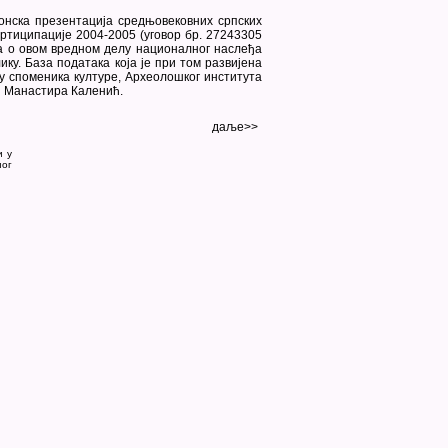
ронска презентација средњовековних српских
ртиципације 2004-2005 (уговор бр. 27243305
а о овом вредном делу националног наслеђа
ику. База података која је при том развијена
у споменика културе, Археолошког института
и Манастира Каленић.
даље>>
и у
ног