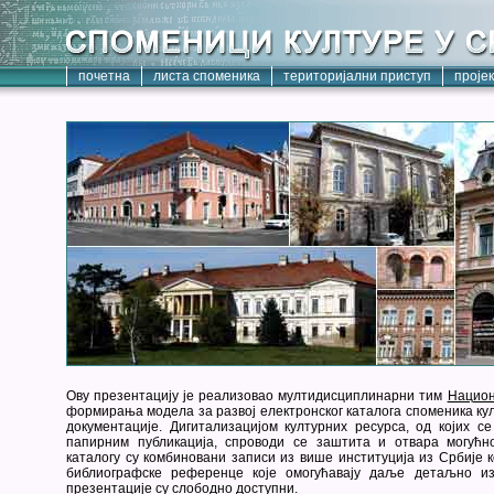
почетна
листа споменика
територијални приступ
проје
Ову презентацију је реализовао мултидисциплинарни тим
Национ
формирања модела за развој електронског каталога споменика кул
документације. Дигитализацијом културних ресурса, од којих с
папирним публикација, спроводи се заштита и отвара могућн
каталогу су комбиновани записи из више институција из Србије к
библиографске референце које омогућавају даље детаљно из
презентације су слободно доступни.