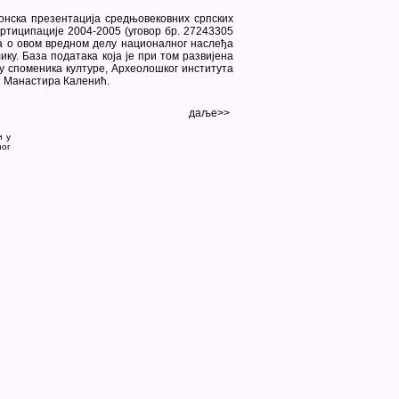
ронска презентација средњовековних српских
ртиципације 2004-2005 (уговор бр. 27243305
а о овом вредном делу националног наслеђа
ику. База података која је при том развијена
у споменика културе, Археолошког института
и Манастира Каленић.
даље>>
и у
ног