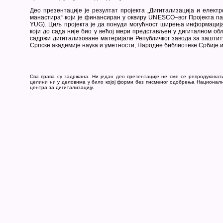
Део презентације је резултат пројекта „Дигитализација и елект
манастира“ који је финансиран у оквиру UNESCO–вог Пројекта па
YUG). Циљ пројекта је да понуди могућност ширења информациј
који до сада није био у већој мери представљен у дигиталном обл
садржи дигитализоване материјале Републичког завода за заштит
Српске академије наука и уметности, Народне библиотеке Србије 
Сва права су задржана. Ни један део презентације не сме се репродуковат
целини ни у деловима у било којој форми без писменог одобрења Национал
центра за дигитализацију.