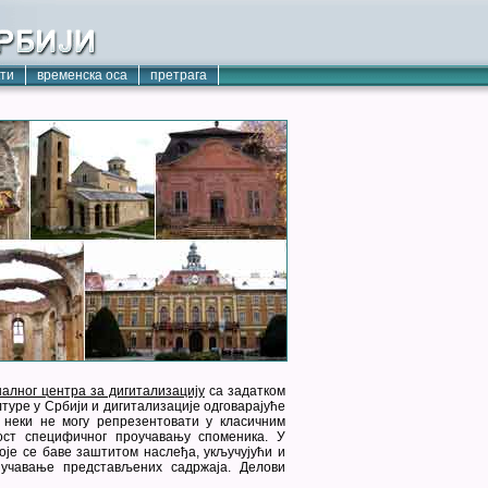
кти
временска оса
претрага
алног центра за дигитализацију
са задатком
туре у Србији и дигитализације одговарајуће
е неки не могу репрезентовати у класичним
ост специфичног проучавању споменика. У
оје се баве заштитом наслеђа, укључујући и
учавање представљених садржаја. Делови