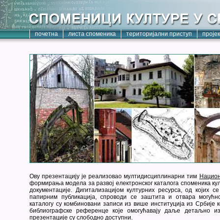
почетна
листа споменика
територијални приступ
проје
Ову презентацију је реализовао мултидисциплинарни тим
Национ
формирања модела за развој електронског каталога споменика кул
документације. Дигитализацијом културних ресурса, од којих с
папирним публикација, спроводи се заштита и отвара могућн
каталогу су комбиновани записи из више институција из Србије к
библиографске референце које омогућавају даље детаљно из
презентације су слободно доступни.