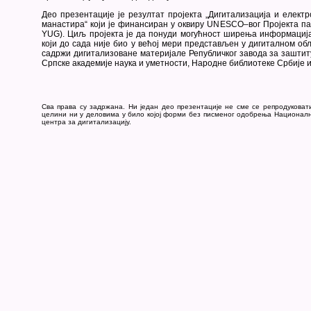
Део презентације је резултат пројекта „Дигитализација и елект
манастира“ који је финансиран у оквиру UNESCO–вог Пројекта па
YUG). Циљ пројекта је да понуди могућност ширења информациј
који до сада није био у већој мери представљен у дигиталном обл
садржи дигитализоване материјале Републичког завода за заштит
Српске академије наука и уметности, Народне библиотеке Србије 
Сва права су задржана. Ни један део презентације не сме се репродуковат
целини ни у деловима у било којој форми без писменог одобрења Национал
центра за дигитализацију.