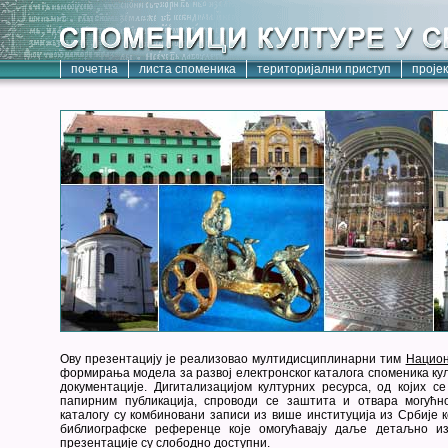
почетна
листа споменика
територијални приступ
проје
Ову презентацију је реализовао мултидисциплинарни тим
Национ
формирања модела за развој електронског каталога споменика кул
документације. Дигитализацијом културних ресурса, од којих с
папирним публикација, спроводи се заштита и отвара могућн
каталогу су комбиновани записи из више институција из Србије к
библиографске референце које омогућавају даље детаљно из
презентације су слободно доступни.