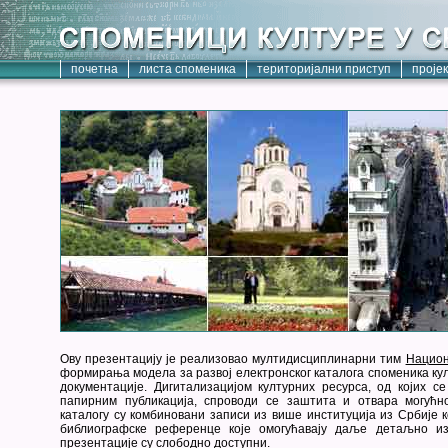
почетна
листа споменика
територијални приступ
проје
Ову презентацију је реализовао мултидисциплинарни тим
Национ
формирања модела за развој електронског каталога споменика кул
документације. Дигитализацијом културних ресурса, од којих с
папирним публикација, спроводи се заштита и отвара могућн
каталогу су комбиновани записи из више институција из Србије к
библиографске референце које омогућавају даље детаљно из
презентације су слободно доступни.