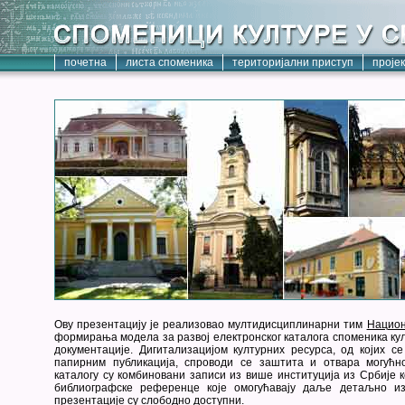
почетна
листа споменика
територијални приступ
проје
Ову презентацију је реализовао мултидисциплинарни тим
Национ
формирања модела за развој електронског каталога споменика кул
документације. Дигитализацијом културних ресурса, од којих с
папирним публикација, спроводи се заштита и отвара могућн
каталогу су комбиновани записи из више институција из Србије к
библиографске референце које омогућавају даље детаљно из
презентације су слободно доступни.