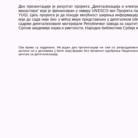
Део презентације је резултат пројекта „Дигитализација и елект
манастира“ који је финансиран у оквиру UNESCO–вог Пројекта па
YUG). Циљ пројекта је да понуди могућност ширења информациј
који до сада није био у већој мери представљен у дигиталном обл
садржи дигитализоване материјале Републичког завода за заштит
Српске академије наука и уметности, Народне библиотеке Србије 
Сва права су задржана. Ни један део презентације не сме се репродуковат
целини ни у деловима у било којој форми без писменог одобрења Национал
центра за дигитализацију.