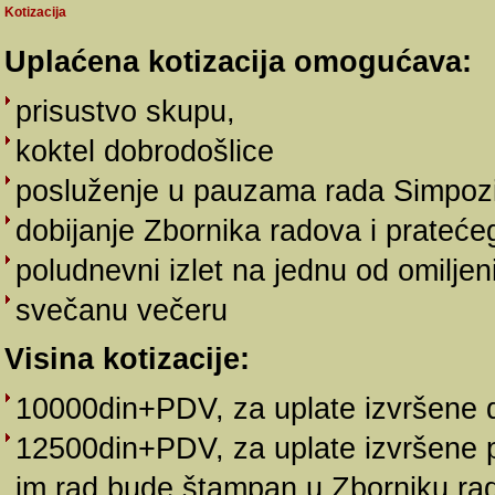
Kotizacija
Uplaćena kotizacija omogućava:
prisustvo skupu,
koktel dobrodošlice
posluženje u pauzama rada Simpoz
dobijanje Zbornika radova i pratećeg
poludnevni izlet na jednu od omiljenih
svečanu večeru
Visina kotizacije:
10000din+PDV, za uplate izvršene 
12500din+PDV, za uplate izvršene po
im rad bude štampan u Zborniku rado