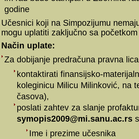
godine
Učesnici koji na Simpozijumu nemaju
mogu uplatiti zaključno sa početkom
Način uplate:
Za dobijanje predračuna pravna lic
kontaktirati finansijsko-materija
koleginicu Milicu Milinković, na
časova),
poslati zahtev za slanje profaktu
symopis2009@mi.sanu.ac.rs
s
Ime i prezime učesnika