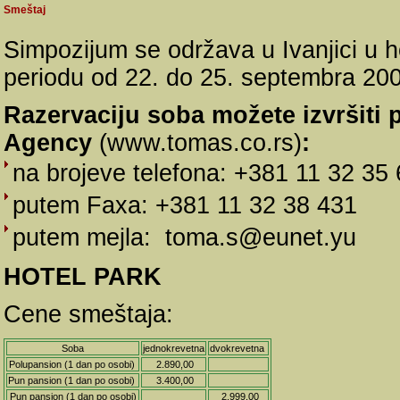
Smeštaj
Simpozijum se održava u Ivanjici u ho
periodu od 22. do 25. septembra 200
Razervaciju soba možete izvršiti 
Agency
(www.tomas.co.rs)
:
na brojeve telefona: +381 11 32 35
putem Faxa: +381 11 32 38 431
putem mejla:
toma.s@eunet.yu
HOTEL PARK
Cene smeštaja:
Soba
jednokrevetna
dvokrevetna
Polupansion (1 dan po osobi)
2.890,00
Pun pansion (1 dan po osobi)
3.400,00
Pun pansion (1 dan po osobi)
2.999,00