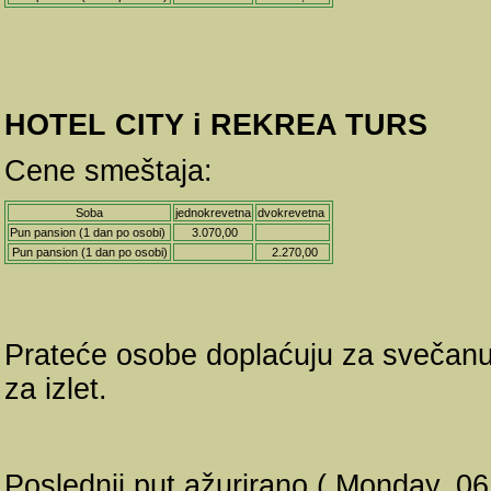
HOTEL CITY i REKREA TURS
Cene smeštaja:
Soba
jednokrevetna
dvokrevetna
Pun pansion (1 dan po osobi)
3.070,00
Pun pansion (1 dan po osobi)
2.270,00
Prateće osobe doplaćuju za svečanu v
za izlet.
Poslednji put ažurirano ( Monday, 06