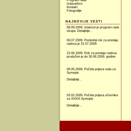
Program rada
Izdavaštvo
Kontakt
Fotografije
NAJNOVIJE VESTI
08.09.2009. Istaknut je program rada
skupa.
Detaljnije...
06.07.2009. Poslednji rok za predaju
radova je 31.07.2009.
23.06.2009.
Rok za predaju radova
produžen je do 30.06.2009. godine
06.05.2009. Počela prijava rada za
Symopis
Detaljnije...
03.02.2009. Počela prijava učesnika
za XXXVI Symopis
Detaljnije...