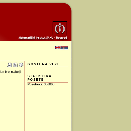
GOSTI NA VEZI
n broj najboljih
STATISTIKA
POSETE
Posetioci:
356806