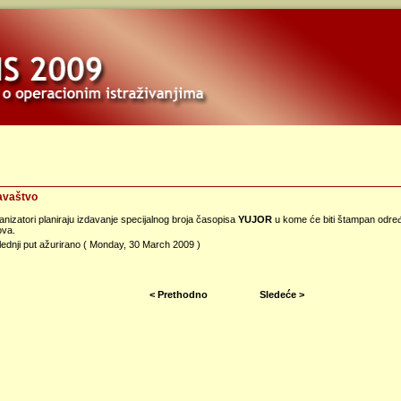
avaštvo
nizatori planiraju izdavanje specijalnog broja časopisa
YUJOR
u kome će biti štampan određe
ova.
ednji put ažurirano ( Monday, 30 March 2009 )
< Prethodno
Sledeće >