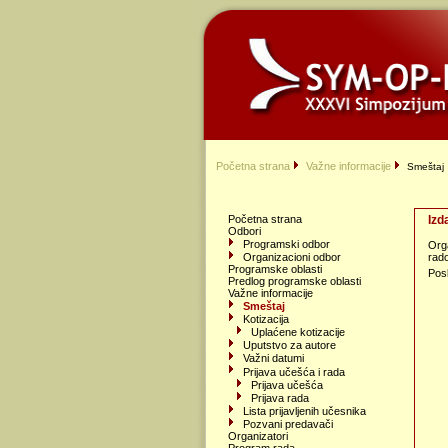
Početna strana
Važne informacije
Smeštaj
Početna strana
Izd
Odbori
Programski odbor
Orga
rad
Organizacioni odbor
Programske oblasti
Posl
Predlog programske oblasti
Važne informacije
Smeštaj
Kotizacija
Uplaćene kotizacije
Uputstvo za autore
Važni datumi
Prijava učešća i rada
Prijava učešća
Prijava rada
Lista prijavljenih učesnika
Pozvani predavači
Organizatori