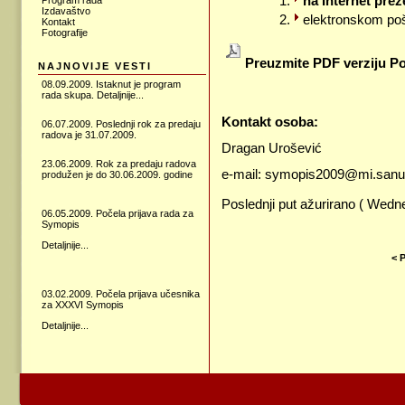
na Internet preze
Program rada
Izdavaštvo
elektronskom po
Kontakt
Fotografije
Preuzmite PDF verziju Po
NAJNOVIJE VESTI
08.09.2009. Istaknut je program
rada skupa.
Detaljnije...
Kontakt osoba:
06.07.2009. Poslednji rok za predaju
radova je 31.07.2009.
Dragan Urošević
23.06.2009.
Rok za predaju radova
e-mail:
symopis2009@mi.sanu.
produžen je do 30.06.2009. godine
Poslednji put ažurirano ( Wed
06.05.2009. Počela prijava rada za
Symopis
Detaljnije...
< 
03.02.2009. Počela prijava učesnika
za XXXVI Symopis
Detaljnije...