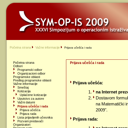
Početna strana
Važne informacije
Prijava učešća i rada
Početna strana
Prijava učešća i rada
Odbori
Programski odbor
Organizacioni odbor
Programske oblasti
Predlog programske oblasti
Prijava učešća:
Važne informacije
Smeštaj
na Internet preze
Kotizacija
Uplaćene kotizacije
Dostavom formula
Uputstvo za autore
Važni datumi
na Matematički 
Prijava učešća i rada
2009".
Prijava učešća
Prijava rada
Lista prijavljenih učesnika
Prijava rada:
Pozvani predavači
Organizatori