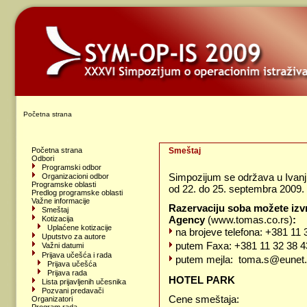
Početna strana
Početna strana
Smeštaj
Odbori
Programski odbor
Simpozijum se održava u Ivanjic
Organizacioni odbor
Programske oblasti
od 22. do 25. septembra 2009. 
Predlog programske oblasti
Važne informacije
Razervaciju soba možete izvr
Smeštaj
Agency
(www.tomas.co.rs)
:
Kotizacija
Uplaćene kotizacije
na brojeve telefona: +381 11 
Uputstvo za autore
putem Faxa: +381 11 32 38 4
Važni datumi
Prijava učešća i rada
putem mejla:
toma.s@eunet
Prijava učešća
Prijava rada
HOTEL PARK
Lista prijavljenih učesnika
Pozvani predavači
Cene smeštaja:
Organizatori