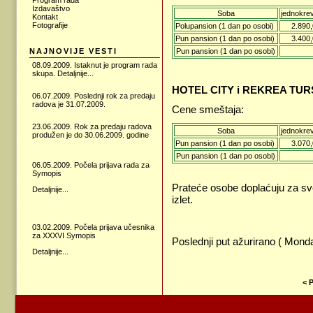
Program rada
Izdavaštvo
Soba
jednokre
Kontakt
Fotografije
Polupansion (1 dan po osobi)
2.890,
Pun pansion (1 dan po osobi)
3.400,
NAJNOVIJE VESTI
Pun pansion (1 dan po osobi)
08.09.2009. Istaknut je program rada
skupa.
Detaljnije...
HOTEL CITY i REKREA TUR
06.07.2009. Poslednji rok za predaju
radova je 31.07.2009.
Cene smeštaja:
23.06.2009.
Rok za predaju radova
Soba
jednokre
produžen je do 30.06.2009. godine
Pun pansion (1 dan po osobi)
3.070,
Pun pansion (1 dan po osobi)
06.05.2009. Počela prijava rada za
Symopis
Prateće osobe doplaćuju za sve
Detaljnije...
izlet.
03.02.2009. Počela prijava učesnika
za XXXVI Symopis
Poslednji put ažurirano ( Monda
Detaljnije...
< 