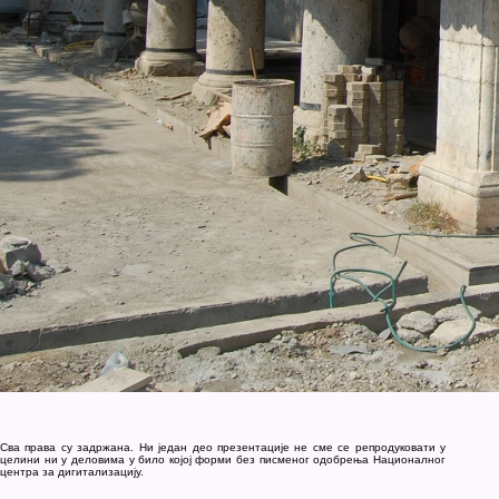
Сва права су задржана. Ни један део презентације не сме се репродуковати у
целини ни у деловима у било којој форми без писменог одобрења Националног
центра за дигитализацију.