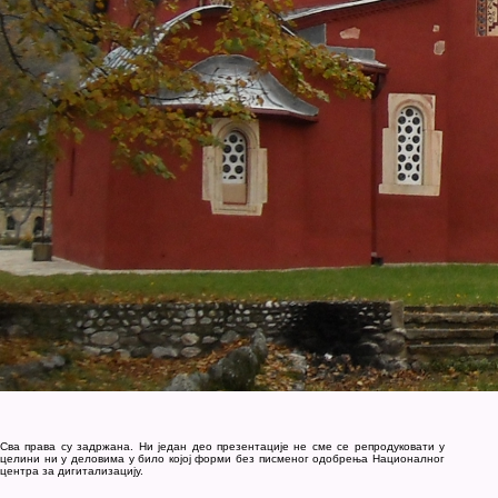
Сва права су задржана. Ни један део презентације не сме се репродуковати у
целини ни у деловима у било којој форми без писменог одобрења Националног
центра за дигитализацију.