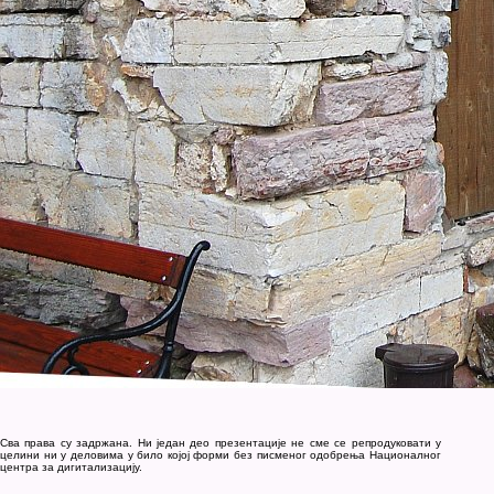
Сва права су задржана. Ни један део презентације не сме се репродуковати у
целини ни у деловима у било којој форми без писменог одобрења Националног
центра за дигитализацију.