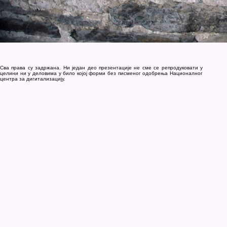
Сва права су задржана. Ни један део презентације не сме се репродуковати у
целини ни у деловима у било којој форми без писменог одобрења Националног
центра за дигитализацију.